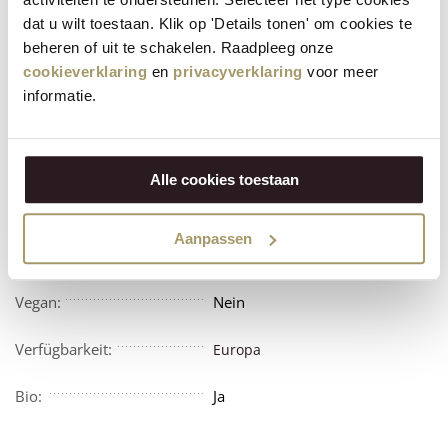
dat u wilt toestaan. Klik op 'Details tonen' om cookies te
Zutaten: Wasser, GERSTENMALZ*, WEIZENMALZ*, Molke*
beheren of uit te schakelen. Raadpleeg onze
(MILCH), Rohrzucker*, Hopfen*, Koriander*, Hefe., *Aus
cookieverklaring
en
privacyverklaring
voor meer
biologischer Landwirtschaft.
informatie.
Allergen: Roggen, Milch (inklusiv Laktose)
Allergenen:
Roggen, Milch (inklusiv Laktose)
Alle cookies toestaan
Vegetarisch:
Nein
Aanpassen
Enthält Alkohol:
Ja
Vegan:
Nein
Verfügbarkeit:
Europa
Bio:
Ja