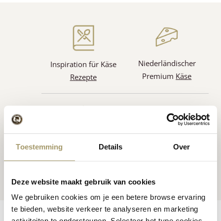
Niederländischer
Inspiration für Käse
Premium
Käse
Rezepte
Kunden bewerten uns
Toestemming
Details
Over
durchschnittlich
Globale Sendungen
bewertet mit 9.5
Deze website maakt gebruik van cookies
We gebruiken cookies om je een betere browse ervaring
te bieden, website verkeer te analyseren en marketing
Zutaten
Features
Reviews
Other information
activiteiten te ondersteunen. Selecteer het type cookies