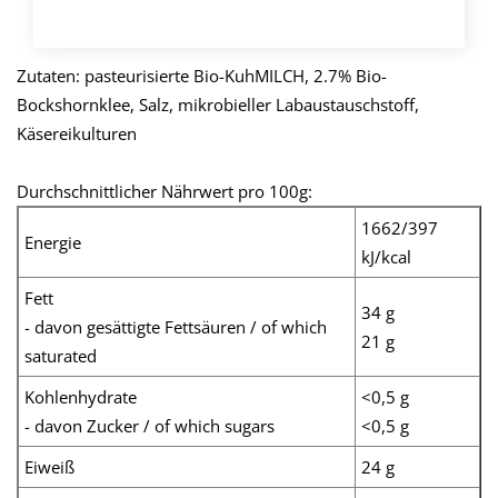
KAUFEN
Zutaten: pasteurisierte Bio-KuhMILCH, 2.7% Bio-
Bockshornklee, Salz, mikrobieller Labaustauschstoff,
Käsereikulturen
Durchschnittlicher Nährwert pro 100g:
1662/397
Energie
kJ/kcal
Fett
34 g
- davon gesättigte Fettsäuren / of which
21 g
saturated
Kohlenhydrate
<0,5 g
- davon Zucker / of which sugars
<0,5 g
Eiweiß
24 g