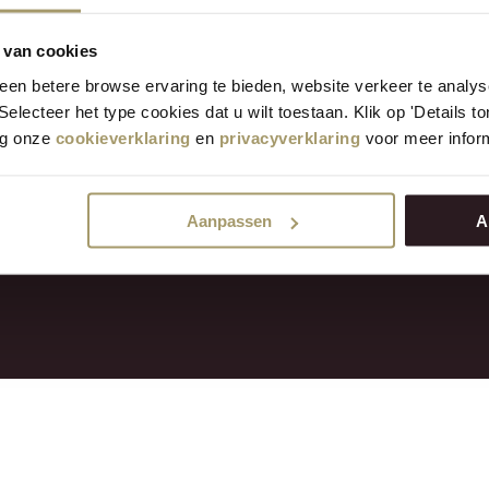
ervice
Entdecken Sie uns
 van cookies
Blog
en betere browse ervaring te bieden, website verkeer te analy
te Fragen
Bewertungen
 Selecteer het type cookies dat u wilt toestaan. Klik op 'Details 
nd Zahlungsarten
Rezepturen
eg onze
cookieverklaring
en
privacyverklaring
voor meer inform
echt
Influencers
 Bedingungen
Geschenkkarte
z
Milch Liefern
r Barrierefreiheit
Henri Willig professionell
Aanpassen
A
erten Käse
Geschmackstest