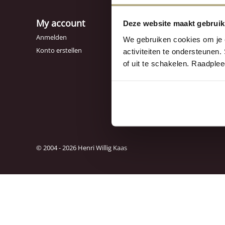
My account
Kundens
Deze website maakt gebruik
Contact
Anmelden
We gebruiken cookies om je e
Oft gestell
Konto erstellen
activiteiten te ondersteunen.
Versand- u
of uit te schakelen. Raadple
Widerrufsr
Allgemeine
Datenschut
Erklärung zu
Personalisi
Impressum
© 2004 - 2026 Henri Willig Kaas