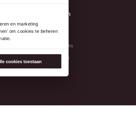
Kontaktangaben
Hoogedijk 8
seren en marketing
1145 PM Katwoude
tonen' om cookies te beheren
Netherlands
atie.
+31(0) 299 655 151
9:00 - 17:00 CET (mon-fri)
KvK: 36037970
BTW: NL006196238B01
lle cookies toestaan