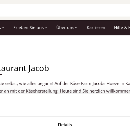
s
Erleben Sie uns
Über uns
Karrieren
Hilfe & 
taurant Jacob
ie selbst, wie alles begann! Auf der Käse-Farm Jacobs Hoeve in K
er an mit der Käseherstellung. Heute sind Sie herzlich willkom
ant für Lunch oder Abendessen. Ein geschmackvolles Erlebnis, ei
Details