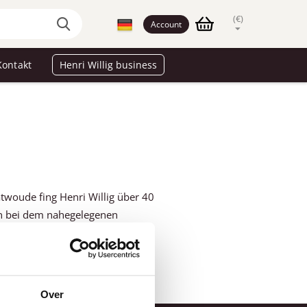
(€)
Account
Kontakt
Henri Willig business
atwoude fing Henri Willig über 40
men bei dem nahegelegenen
nfach unvergesslich.
Over