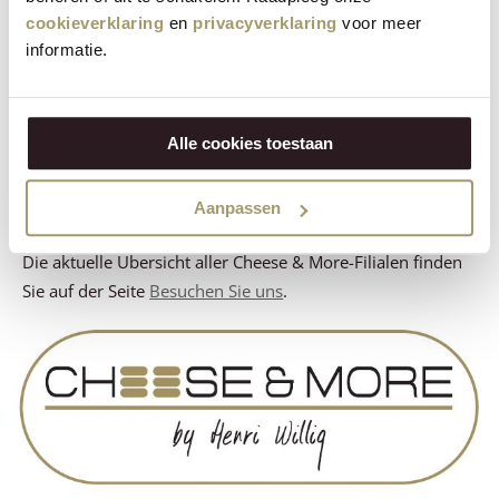
in unseren Geschäften auch viele Produkte probieren, um
cookieverklaring
en
privacyverklaring
voor meer
Ihren persönlichen Lieblingskäse zu finden.
informatie.
Die Cheese & More-Filialen von Henri Willig finden Sie in
Amsterdam, Den Haag, Haarlem, Halfweg, Leidschendam,
Maastricht, Rotterdam und Utrecht. International können
Alle cookies toestaan
Sie unsere Geschäfte unter anderem in Köln und München
in Deutschland sowie in Salzburg und Wien in Österreich
Aanpassen
besuchen.
Die aktuelle Übersicht aller Cheese & More-Filialen finden
Sie auf der Seite
Besuchen Sie uns
.