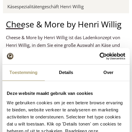
Käsespezialitätengeschäft Henri Willig
Cheese & More by Henri Willig
Cheese & More by Henri Willig ist das Ladenkonzept von
Henri Willig, in dem Sie eine große Auswahl an Käse und
Delikatessen finden. In unseren Geschäften entdecken Sie
verschiedene Arten von Gouda-Käse, Käse-Dips, Senf,
Snacks und diverse Accessoires für die perfekte Käseplatte.
Toestemming
Details
Over
Ob Sie ein besonderes Käsegeschenk für einen echten
Feinschmecker suchen oder selbst neue
Geschmacksrichtungen entdecken möchten – bei Cheese &
Deze website maakt gebruik van cookies
More by Henri Willig sind Sie genau richtig.
We gebruiken cookies om je een betere browse ervaring
Unsere fachkundigen Mitarbeiter erzählen Ihnen gerne
te bieden, website verkeer te analyseren en marketing
activiteiten te ondersteunen. Selecteer het type cookies
mehr über die Herkunft unserer Käsesorten und deren
dat u wilt toestaan. Klik op 'Details tonen' om cookies te
verschiedene Geschmacksrichtungen. Natürlich können Sie
beheren of uit te schakelen. Raadpleeg onze