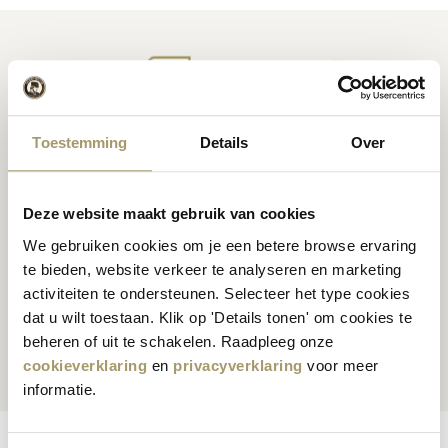
Niederländischer
Inspiration für Käse
Toestemming
Details
Over
Premium
Käse
Rezepte
Deze website maakt gebruik van cookies
We gebruiken cookies om je een betere browse ervaring
te bieden, website verkeer te analyseren en marketing
Kunden bewerten uns
activiteiten te ondersteunen. Selecteer het type cookies
durchschnittlich
dat u wilt toestaan. Klik op 'Details tonen' om cookies te
Globale Sendungen
bewertet mit 9.5
beheren of uit te schakelen. Raadpleeg onze
cookieverklaring
en
privacyverklaring
voor meer
informatie.