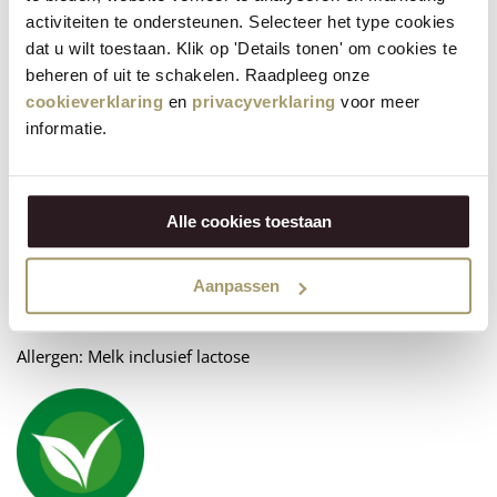
1662/397
activiteiten te ondersteunen. Selecteer het type cookies
Energie / Energy
kJ/kcal
dat u wilt toestaan. Klik op 'Details tonen' om cookies te
beheren of uit te schakelen. Raadpleeg onze
Vetten / Fat
34 g
cookieverklaring
en
privacyverklaring
voor meer
- waarvan verzadigde vetzuren / of which
21 g
informatie.
saturated
Koolhydraten / Carbohydrates
<0,5 g
- waarvan suikers / of which sugars
<0,5 g
Alle cookies toestaan
Eiwitten / Protein
24 g
Aanpassen
Zout / Salt
2 g
Allergen: Melk inclusief lactose