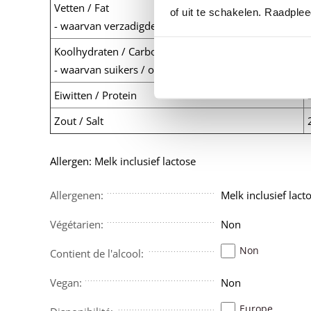
Vetten / Fat
of uit te schakelen. Raadple
- waarvan verzadigde vetzuren / of which saturated
Koolhydraten / Carbohydrates
- waarvan suikers / of which sugars
Eiwitten / Protein
Zout / Salt
Allergen: Melk inclusief lactose
Allergenen:
Melk inclusief lact
Végétarien:
Non
Non
Contient de l'alcool:
Vegan:
Non
Europe