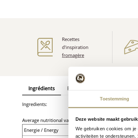
Recettes
d'inspiration
fromagère
Ingrédients
Features
Reviews
Ot
Toestemming
Ingredients:
Deze website maakt gebruik
Average nutritional value per 100 g:
We gebruiken cookies om je e
Energie / Energy
activiteiten te ondersteunen.