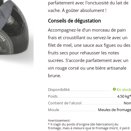
parfaitement avec l'onctuosité du lait de
vache. À goûter absolument !
Conseils de dégustation
Accompagnez-le d’un morceau de pain
frais et croustillant ou servez-le avec un
filet de miel, une sauce aux figues ou des
fruits secs pour rehausser les notes
sucrées. S’accorde parfaitement avec un
vin rouge corsé ou une bière artisanale
brune.
Disponibilité
En stoc
Poids
4.50 kg
Contient de l'alcool
No
Moule
Meules de fromag
Avertissement:
* Il s'agit du poids d'origine (de fabrication) du
fromage, mais à mesure que le fromage mûrit, il perd