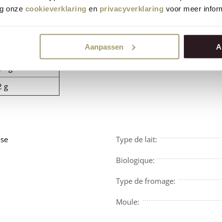
34 g
eg onze
cookieverklaring
en
privacyverklaring
voor meer inform
21 g
<0,5 g
Aanpassen
A
<0,5 g
24 g
2 g
ose
Type de lait:
Biologique:
Type de fromage:
Moule: