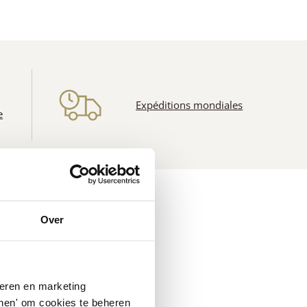
Expéditions mondiales
e
Over
seren en marketing
tonen' om cookies te beheren