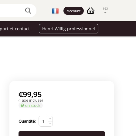
(€)
Account
port et contact
Henri Willig professionnel
€
99,95
(Taxe incluse)
en stock
+
Quantité:
−