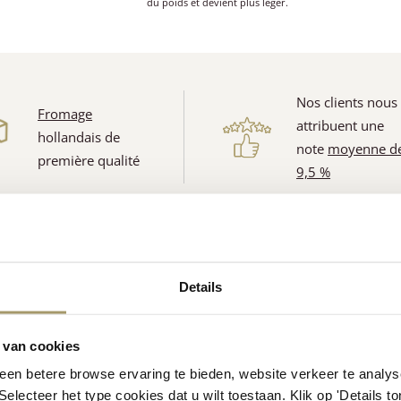
du poids et devient plus léger.
Nos clients nous
Fromage
attribuent une
hollandais de
note
moyenne d
première qualité
9,5 %
her information
Details
 van cookies
en betere browse ervaring te bieden, website verkeer te analy
1662/397 kJ/kcal
 Selecteer het type cookies dat u wilt toestaan. Klik op 'Details 