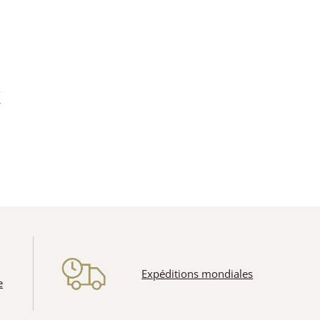
k
*
n
Expéditions mondiales
e