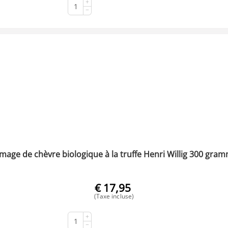
+
ACHETER
−
mage de chèvre biologique à la truffe Henri Willig 300 gra
€
17,95
(Taxe incluse)
+
ACHETER
−