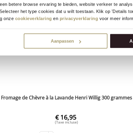
en betere browse ervaring te bieden, website verkeer te analy
SÉLECTIONNER
 Selecteer het type cookies dat u wilt toestaan. Klik op 'Details 
OPTIONS
eg onze
cookieverklaring
en
privacyverklaring
voor meer inform
Aanpassen
A
Fromage de Chèvre à la Lavande Henri Willig 300 grammes
€
16,95
(Taxe incluse)