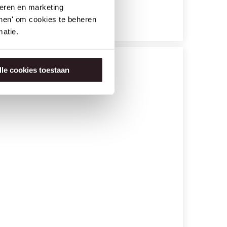
seren en marketing
tonen' om cookies te beheren
atie.
lle cookies toestaan