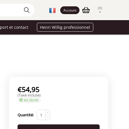
(€)
Account
port et contact
Henri Willig professionnel
€
54,95
(Taxe incluse)
en stock
+
Quantité:
−