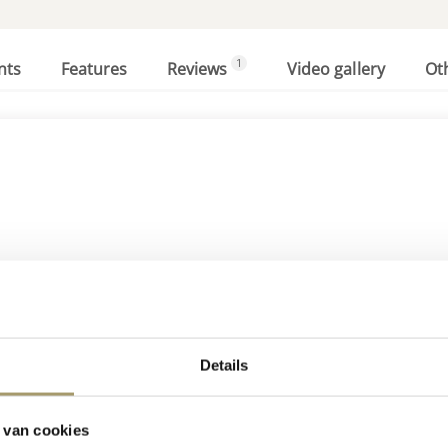
1
nts
Features
Reviews
Video gallery
Ot
Fromage de vache Henri Willig au cumin 380 grammes
Details
€
13,95
 van cookies
(Taxe incluse)