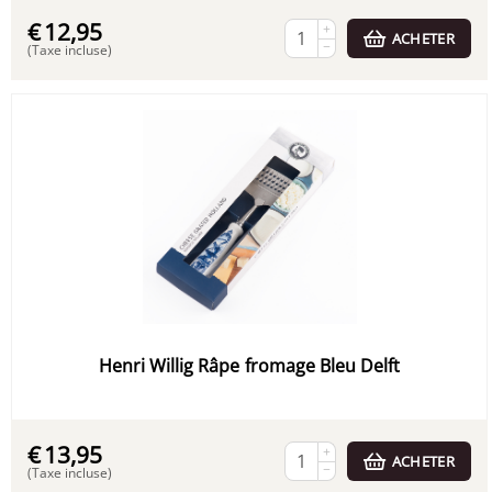
€
12,95
+
ACHETER
−
(Taxe incluse)
Henri Willig Râpe fromage Bleu Delft
€
13,95
+
ACHETER
−
(Taxe incluse)