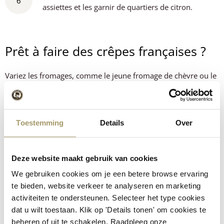
6
assiettes et les garnir de quartiers de citron.
Prêt à faire des crêpes françaises ?
Variez les fromages, comme le jeune fromage de chèvre ou le
jeune fromage de brebis, pour donner une nouvelle tournure
à votre recette. Vous pouvez également remplacer les crêpes
par des tortillas pour une version roulée avec du saumon et
Toestemming
Details
Over
du fromage. Remplacez le saumon par du blanc de poulet
fumé ou du jambon. Commandez les produits fromagers
nécessaires via notre boutique en ligne et dégustez bientôt ce
Deze website maakt gebruik van cookies
délicieux plat. Bon appétit !
We gebruiken cookies om je een betere browse ervaring
te bieden, website verkeer te analyseren en marketing
La recette a-t-elle réussi?
activiteiten te ondersteunen. Selecteer het type cookies
dat u wilt toestaan. Klik op 'Details tonen' om cookies te
Faites-nous savoir ce que vous en pensez !
beheren of uit te schakelen. Raadpleeg onze