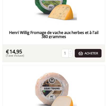
Henri Willig Fromage de vache aux herbes et à l'ail
380 grammes
€
14,95
+
ACHETER
−
(Taxe incluse)