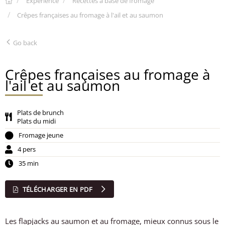
Expérience
Recettes à base de fromage
Crêpes françaises au fromage à l'ail et au saumon
Go back
Crêpes françaises au fromage à
l'ail et au saumon
Plats de brunch
Plats du midi
Fromage jeune
4 pers
35 min
TÉLÉCHARGER EN PDF
Les flapjacks au saumon et au fromage, mieux connus sous le