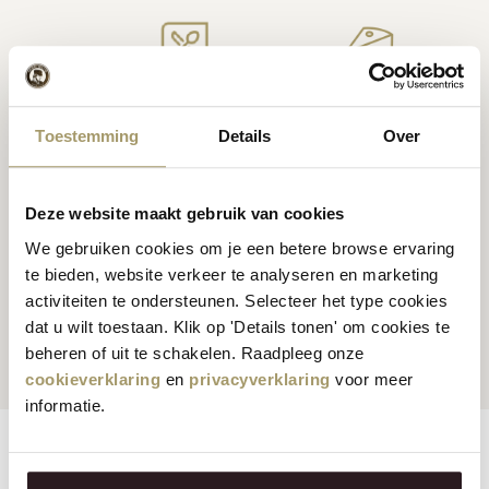
Fromage
hollandais de
Recettes d'inspiration
première qualité
fromagère
Toestemming
Details
Over
Deze website maakt gebruik van cookies
We gebruiken cookies om je een betere browse ervaring
Nos clients nous
te bieden, website verkeer te analyseren en marketing
attribuent une note
activiteiten te ondersteunen. Selecteer het type cookies
Expéditions mondiales
moyenne de 9,5 %
dat u wilt toestaan. Klik op 'Details tonen' om cookies te
beheren of uit te schakelen. Raadpleeg onze
cookieverklaring
en
privacyverklaring
voor meer
informatie.
Features
Reviews