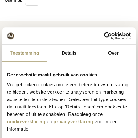
Quantité:
−
Toestemming
Details
Over
Fromage
hollandais de
Recettes d'inspiration
première qualité
fromagère
Deze website maakt gebruik van cookies
We gebruiken cookies om je een betere browse ervaring
te bieden, website verkeer te analyseren en marketing
activiteiten te ondersteunen. Selecteer het type cookies
Nos clients nous
dat u wilt toestaan. Klik op 'Details tonen' om cookies te
attribuent une note
beheren of uit te schakelen. Raadpleeg onze
Expéditions mondiales
moyenne de 9,5 %
cookieverklaring
en
privacyverklaring
voor meer
informatie.