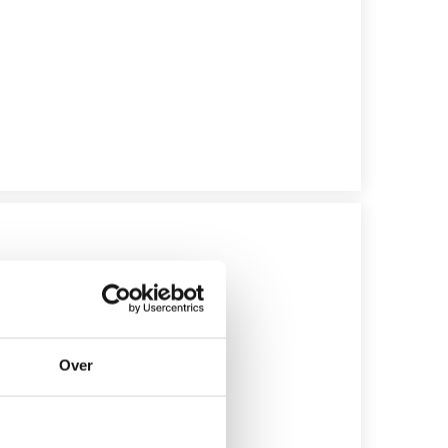
Over
mmes