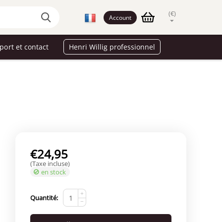
(€)
Account
port et contact
Henri Willig professionnel
€
24,95
(Taxe incluse)
en stock
+
Quantité:
−