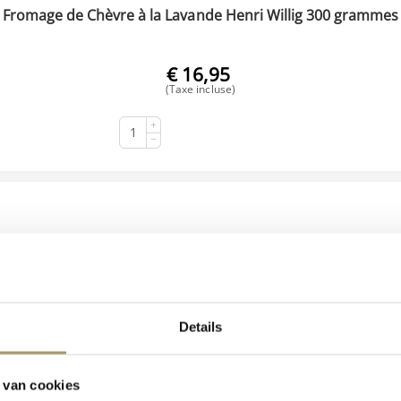
Fromage de Chèvre à la Lavande Henri Willig 300 grammes
€
16,95
(Taxe incluse)
+
ACHETER
−
Details
 van cookies
mage de chèvre biologique à la truffe Henri Willig 300 gra