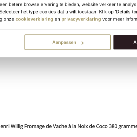
en betere browse ervaring te bieden, website verkeer te analy
 Selecteer het type cookies dat u wilt toestaan. Klik op 'Details 
€
17,95
eg onze
cookieverklaring
en
privacyverklaring
voor meer inform
(Taxe incluse)
+
ACHETER
−
Aanpassen
A
enri Willig Fromage de Vache à la Noix de Coco 380 gramm