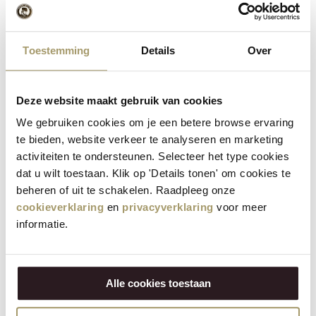
Ingrédients
Features
Reviews
Toestemming
Details
Over
Other information
Ingrédients:
Deze website maakt gebruik van cookies
Valeur nutritionnelle moyenne pour 100 g:
We gebruiken cookies om je een betere browse ervaring
1803/429
te bieden, website verkeer te analyseren en marketing
Énergie
activiteiten te ondersteunen. Selecteer het type cookies
kJ/kcal
dat u wilt toestaan. Klik op 'Details tonen' om cookies te
Matières grasses
beheren of uit te schakelen. Raadpleeg onze
16 g
- dont acides gras saturés / of which
cookieverklaring
en
privacyverklaring
voor meer
9 g
saturated
informatie.
Glucides
67 g
- dont sucres / of which sugars
38 g
Alle cookies toestaan
Protéines
3.5 g