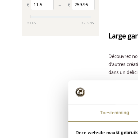
€
€
–
‎€
11.5
‎€
259.95
Large ga
Découvrez not
d'autres créa
dans un délic
Petits fr
Toestemming
Dans notre fr
fromages de 3
fromage Gouda
Deze website maakt gebruik
avec sa croût