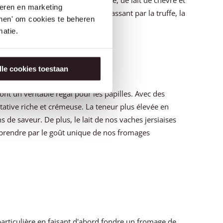
seren en marketing
unique. Des herbes à l'ail en passant par la truffe, la
tonen' om cookies te beheren
.
atie.
lle cookies toestaan
ont un véritable régal pour les papilles. Avec des
ustative riche et crémeuse. La teneur plus élevée en
 de saveur. De plus, le lait de nos vaches jersiaises
rprendre par le goût unique de nos fromages
articulière en faisant d'abord fondre un fromage de