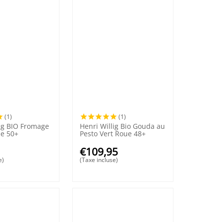
(1)
(1)
lig BIO Fromage
Henri Willig Bio Gouda au
ue 50+
Pesto Vert Roue 48+
€
109,95
e)
(Taxe incluse)