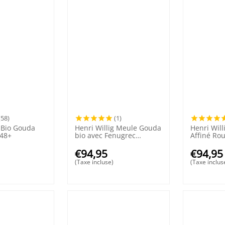
(58)
(1)
g Bio Gouda
Henri Willig Meule Gouda
Henri Wil
 48+
bio avec Fenugrec
Affiné Ro
affinage 50+
€
94,95
€
94,95
(Taxe incluse)
(Taxe inclus