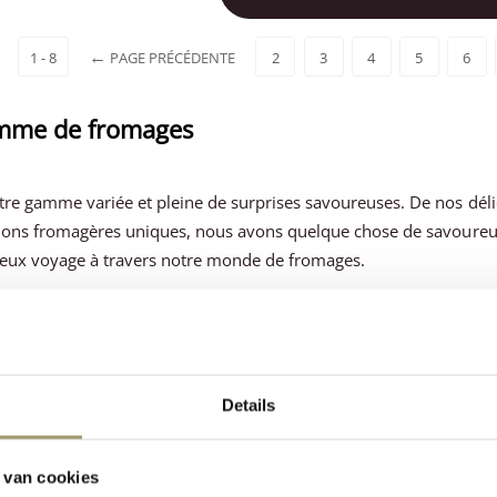
1 - 8
PAGE PRÉCÉDENTE
2
3
4
5
6
mme de fromages
re gamme variée et pleine de surprises savoureuses. De nos déli
tions fromagères uniques, nous avons quelque chose de savoure
ieux voyage à travers notre monde de fromages.
omages
Details
omagerie de Katwoude, nous préparons chaque jour des petits from
80 grammes sont parfaits pour ceux qui souhaitent vivre une e
 artisanal, célèbre dans le monde entier pour son goût crémeux
 van cookies
e typique et son arôme légèrement épicé. Nous proposons égalemen