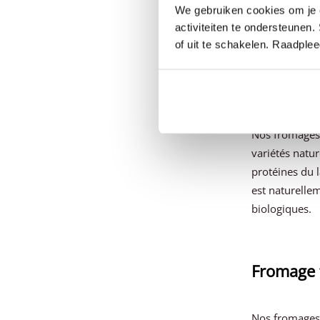
We gebruiken cookies om je e
de lait de bre
activiteiten te ondersteunen.
noix de coco e
of uit te schakelen. Raadple
Fromages
Nos fromages b
variétés natur
protéines du l
est naturelle
biologiques.
Fromage
Nos fromages 