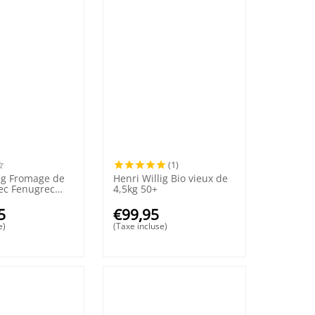
(1)
lig Fromage de
Henri Willig Bio vieux de
ec Fenugrec
4,5kg 50+
5
€
99,95
e)
(Taxe incluse)