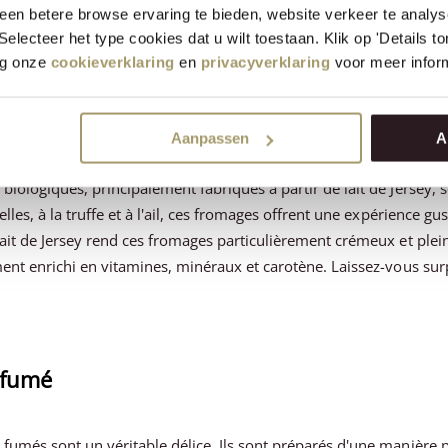
en betere browse ervaring te bieden, website verkeer te analy
bis emballés dans des emballages colorés, chacun ayant une saveur 
 Selecteer het type cookies dat u wilt toestaan. Klik op 'Details 
t le miel de thym, chez Henri Willig, nous avons tout ce qu'il faut
eg onze
cookieverklaring
en
privacyverklaring
voor meer inform
 biologiques
Aanpassen
A
iologiques, principalement fabriqués à partir de lait de Jersey, s
elles, à la truffe et à l'ail, ces fromages offrent une expérience g
ait de Jersey rend ces fromages particulièrement crémeux et pleins
ment enrichi en vitamines, minéraux et carotène. Laissez-vous su
 fumé
fumés sont un véritable délice. Ils sont préparés d'une manière p