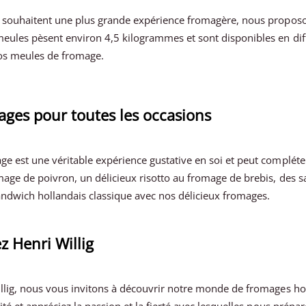
 souhaitent une plus grande expérience fromagère, nous propos
ules pèsent environ 4,5 kilogrammes et sont disponibles en diffé
os meules de fromage.
ges pour toutes les occasions
e est une véritable expérience gustative en soi et peut compléte
mage de poivron, un délicieux risotto au fromage de brebis, des 
andwich hollandais classique avec nos délicieux fromages.
 Henri Willig
llig, nous vous invitons à découvrir notre monde de fromages holl
ité et appréciez la passion et la fierté avec lesquelles nous prépa