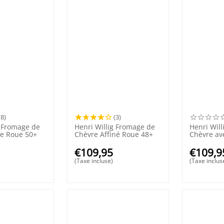
(8)
(3)
g Fromage de
Henri Willig Fromage de
Henri Wil
ne Roue 50+
Chèvre Affiné Roue 48+
Chèvre av
Roue 50+
€
109,95
€
109,9
(Taxe incluse)
(Taxe inclus