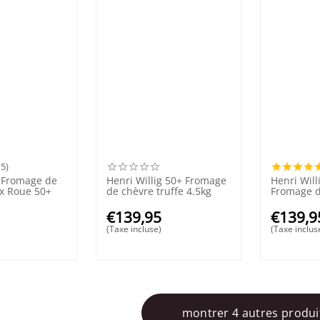
(5)
g Fromage de
Henri Willig 50+ Fromage
Henri Will
x Roue 50+
de chèvre truffe 4.5kg
Fromage d
50+
€
139,95
€
139,9
(Taxe incluse)
(Taxe inclus
montrer 4 autres produi