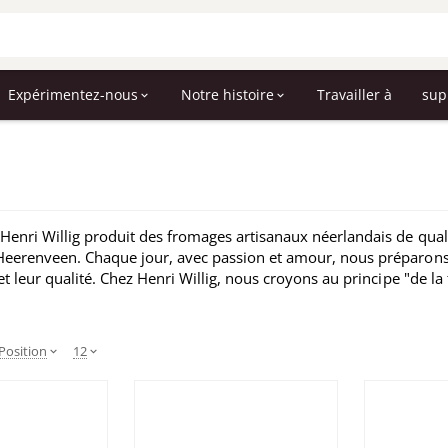
Expérimentez-nous
Notre histoire
Travailler à
sup
Henri Willig produit des fromages artisanaux néerlandais de qual
eerenveen. Chaque jour, avec passion et amour, nous préparons d
et leur qualité. Chez Henri Willig, nous croyons au principe "de la 
Position
12