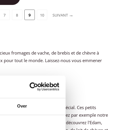
7
8
9
10
SUIVANT
cieux fromages de vache, de brebis et de chèvre à
ux pour tout le monde. Laissez-nous vous emmener
Over
ages frais selon un procédé spécial. Ces petits
xpérience fromagère unique. Goûtez par exemple notre
 inchangé depuis des siècles. Ou découvrez l'Edam,
t des fromages de lait de vache, de lait de chèvre et