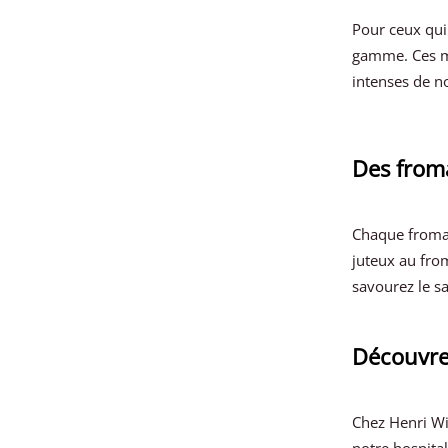
Pour ceux qui
gamme. Ces me
intenses de n
Des froma
Chaque fromag
juteux au fro
savourez le s
Découvrez
Chez Henri Wi
notre hospital