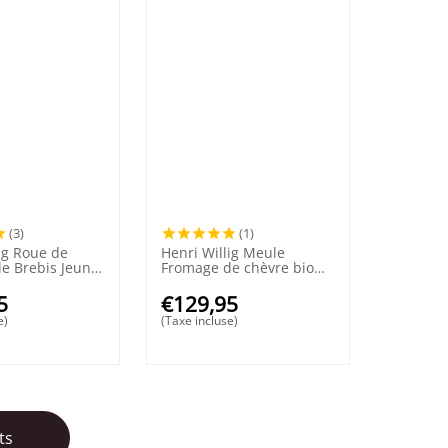
(3)
(1)
ig Roue de
Henri Willig Meule
e Brebis Jeune
Fromage de chèvre bio
affinage 50+
5
€
129,95
e)
(Taxe incluse)
ts