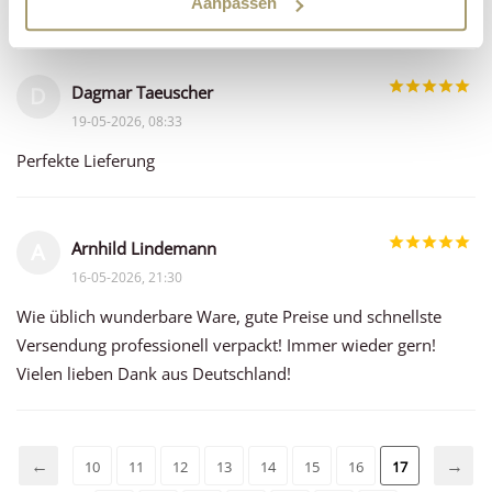
Immer wieder gerne!
Aanpassen
Dagmar Taeuscher
D
19-05-2026, 08:33
Perfekte Lieferung
Arnhild Lindemann
A
16-05-2026, 21:30
Wie üblich wunderbare Ware, gute Preise und schnellste
Versendung professionell verpackt! Immer wieder gern!
Vielen lieben Dank aus Deutschland!
10
11
12
13
14
15
16
17