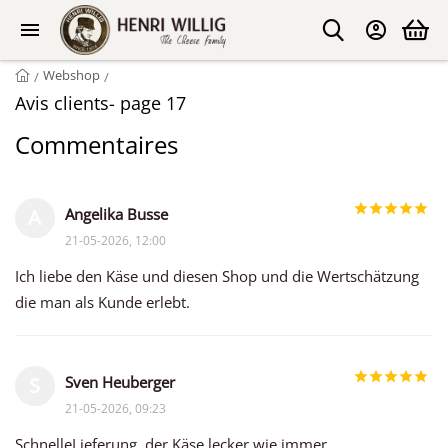
Webshop
/
/
Avis clients- page 17
Commentaires
Angelika Busse
A
21-05-2026, 12:00
Ich liebe den Käse und diesen Shop und die Wertschätzung
die man als Kunde erlebt.
Sven Heuberger
S
21-05-2026, 09:23
SchnelleLieferung, der Käse lecker wie immer...