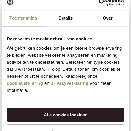
Toestemming
Details
Over
theo tromp
t
19-05-2026, 13:10
Deze website maakt gebruik van cookies
Brede keuze aan kazen
We gebruiken cookies om je een betere browse ervaring
te bieden, website verkeer te analyseren en marketing
activiteiten te ondersteunen. Selecteer het type cookies
Agnes Sackarendt
A
dat u wilt toestaan. Klik op 'Details tonen' om cookies te
19-05-2026, 13:07
beheren of uit te schakelen. Raadpleeg onze
Die Auswahl ist toll, für mehr Abwechselung würde ich mir
cookieverklaring
en
privacyverklaring
voor meer
kleinere Einheiten wünschen
informatie.
Bozena Dudko
B
Alle cookies toestaan
19-05-2026, 13:02