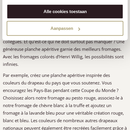
Partager le plaisir du football et du
fromage
Alle cookies toestaan
Un grand tournoi de football est l’occasion idéale de passer
Aanpassen
des soirées conviviales entre amis, en famille ou entre
collègues. Et qu’est-ce qui ne doit surtout pas manquer ? Une
généreuse planche apéritive garnie des meilleurs fromages.
Avec les fromages colorés d’Henri Willig, les possibilités sont
infinies.
Par exemple, créez une planche apéritive inspirée des
couleurs du drapeau du pays que vous soutenez. Vous
encouragez les Pays-Bas pendant cette Coupe du Monde ?
Choisissez alors notre fromage au pesto rouge, associez-le à
notre fromage de chèvre blanc à la truffe et ajoutez un
fromage à la lavande bleu pour une véritable création rouge,
blanc et bleu. Les couleurs de nombreux autres drapeaux
nationaux peuvent également être recréées facilement grâce à