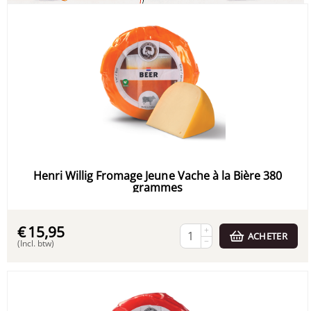
Henri Willig Fromage Jeune Vache à la Bière 380
grammes
€
15,95
+
ACHETER
−
(Incl. btw)