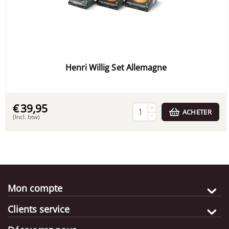
Henri Willig Set Allemagne
€
39,95
+
ACHETER
−
(Incl. btw)
Mon compte
Clients service