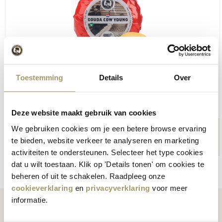
Toestemming
Details
Over
Henri Willig Fromage de vache Gouda Naturel 380
grammes
Deze website maakt gebruik van cookies
We gebruiken cookies om je een betere browse ervaring
€
11,95
+
ACHETER
te bieden, website verkeer te analyseren en marketing
−
(Incl. btw)
activiteiten te ondersteunen. Selecteer het type cookies
dat u wilt toestaan. Klik op 'Details tonen' om cookies te
beheren of uit te schakelen. Raadpleeg onze
cookieverklaring
en
privacyverklaring
voor meer
informatie.