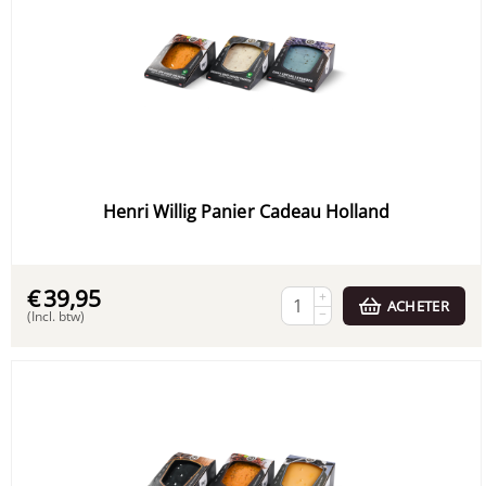
Henri Willig Panier Cadeau Holland
€
39,95
+
ACHETER
−
(Incl. btw)