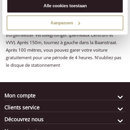
Restez sur la N247 (après Broek in Waterland et
Alle cookies toestaan
Monnickendam). Vous arriverez à Edam et vous tournerez
à droite aux feux de signalisation. Après 250 mètres,
Aanpassen
tournez à gauche (avant les feux de signalisation) dans
Burgemeester Versteeghsingel. (panneaux Centrum et
VVV). Après 150m, tournez à gauche dans la Baanstraat.
Après 100 mètres, vous pouvez garer votre voiture
gratuitement pour une période de 4 heures. N'oubliez pas
le disque de stationnement
Mon compte
Clients service
Découvrez nous