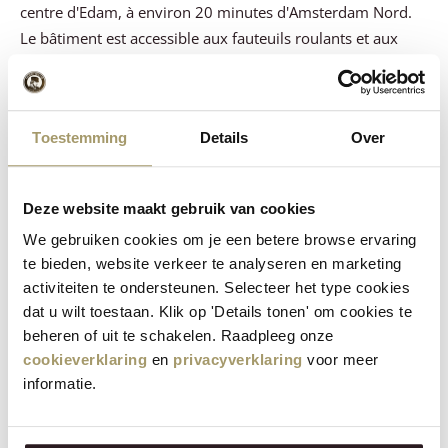
centre d'Edam, à environ 20 minutes d'Amsterdam Nord.
Le bâtiment est accessible aux fauteuils roulants et aux
personnes handicapées.
Transports publics
Toestemming
Details
Over
Les bus EBS partent d'Amsterdam (côté IJ de la gare
centrale) en direction d'Edam et de Hoorn ; la meilleure
correspondance est la ligne 314, mais vous pouvez
Deze website maakt gebruik van cookies
également choisir parmi les lignes 310, 312, 316, 317 (aux
We gebruiken cookies om je een betere browse ervaring
heures de pointe) et 318. Voir :
www.ebs-ov.nl
. Il n'y a pas
te bieden, website verkeer te analyseren en marketing
de correspondance ferroviaire à Edam.
activiteiten te ondersteunen. Selecteer het type cookies
Voiture
dat u wilt toestaan. Klik op 'Details tonen' om cookies te
beheren of uit te schakelen. Raadpleeg onze
Depuis la direction d'Amsterdam Depuis le périphérique
cookieverklaring
en
privacyverklaring
voor meer
informatie.
d'Amsterdam (A10), prendre la sortie Volendam (S116).
Après environ 600 m, tournez à droite aux feux de
signalisation en direction de Volendam, c'est la N247.