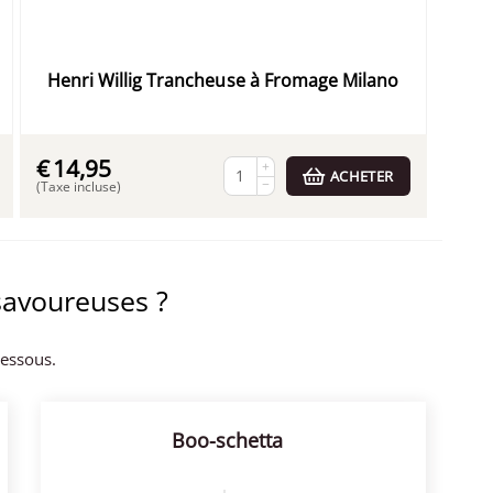
Henri Willig Trancheuse à Fromage Milano
€
14,95
+
ACHETER
−
(Taxe incluse)
savoureuses ?
dessous.
Boo-schetta