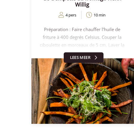
Willig
4 pers
10 min
Préparation : Faire chauffer l'huile de
friture à 400 degrés Celsius. Couper la
ciboulette en morceaux de 5 cm. Laver la
laitue et la mélanger avec la luzerne et la
LEES MEER
ciboulette. Couper les patates douces avec
la peau et tout le reste en longues frites
d'environ 1,5 cm d'épaisseur. Bien laver les
frites pour enlever l'amidon et les éponger
avec du papier absorbant. Faites précuire
les frites dans l'huile de friture pendant
environ 3 minutes. Retirez les frites de
l'huile et laissez-les refroidir sur une
assiette. Ensuite, faites-les dorer à 190
degrés Celsius. Déposez les frites dans un