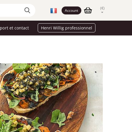
(€)
Account
port et contact
Henri Willig professionnel