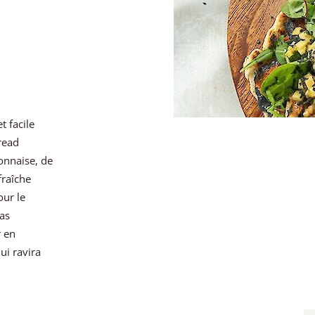
t facile
read
onnaise, de
fraîche
our le
as
r en
ui ravira