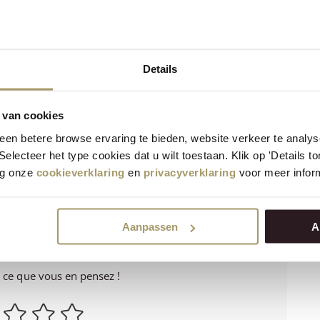
 le flatbread. Ainsi, vous aurez un repas ou un en-cas
Details
ssiette en bois. Garnissez de roquette
outtes de vinaigrette à la pomme pour une
 van cookies
 dîner léger ou comme amuse-gueule.
en betere browse ervaring te bieden, website verkeer te analy
 Selecteer het type cookies dat u wilt toestaan. Klik op 'Details 
eg onze
cookieverklaring
en
privacyverklaring
voor meer inform
ur Halloween ! Par exemple, ajoutez des graines de
 effrayant. Ainsi, vous transformez une simple recette
t festif qui ravira enfants et adultes.
Aanpassen
A
a-t-elle réussi?
r ce que vous en pensez !