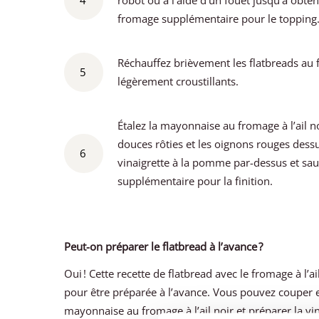
4
robot ou à l’aide d’un fouet jusqu’à obt
fromage supplémentaire pour le topping
Réchauffez brièvement les flatbreads au f
5
légèrement croustillants.
Étalez la mayonnaise au fromage à l’ail no
douces rôties et les oignons rouges dessus
6
vinaigrette à la pomme par-dessus et s
supplémentaire pour la finition.
Peut-on préparer le flatbread à l’avance ?
Oui ! Cette recette de flatbread avec le fromage à l’ai
pour être préparée à l’avance. Vous pouvez couper et
mayonnaise au fromage à l’ail noir et préparer la vi