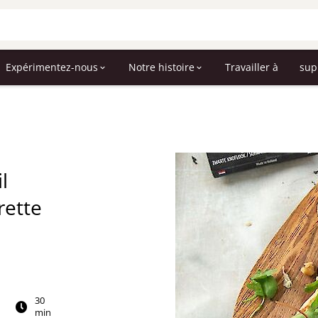
Expérimentez-nous
Notre histoire
Travailler à
sup
l
rette
30
min