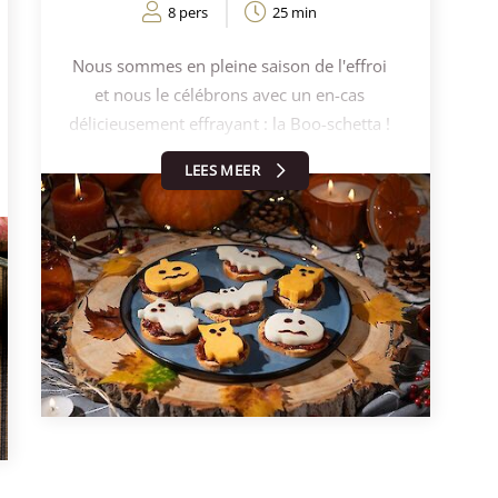
8 pers
25 min
Nous sommes en pleine saison de l'effroi
et nous le célébrons avec un en-cas
délicieusement effrayant : la Boo-schetta !
Avec notre fromage de chèvre crémeux
LEES MEER
Glorious Goat et notre fromage de potiron
en édition limitée, nous donnons à la
bruschetta classique une tournure
effrayante, spécialement pour Halloween.
La Boo-schetta est la friandise parfaite
pour une soirée délicieuse et glaçante. Avec
notre tapenade au fromage et à la tomate,
vous pouvez préparer ce délicieux en-cas
en un rien de temps. Laissez-vous
surprendre par cette combinaison
délectable et faites d'Halloween un festin