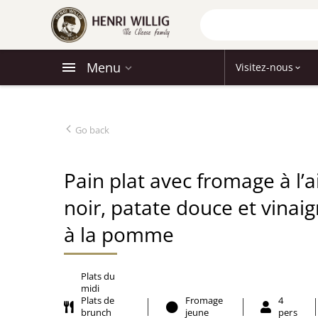
Menu
Visitez-nous
Go back
Pain plat avec fromage à l’ai
noir, patate douce et vinaig
à la pomme
Plats du
midi
Plats de
Fromage
4
brunch
jeune
pers