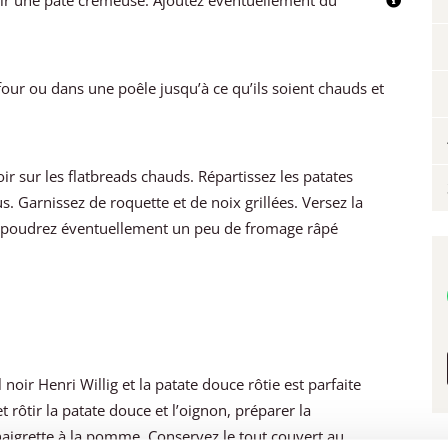
enir une pâte crémeuse. Ajoutez éventuellement du
.
our ou dans une poêle jusqu’à ce qu’ils soient chauds et
ir sur les flatbreads chauds. Répartissez les patates
. Garnissez de roquette et de noix grillées. Versez la
aupoudrez éventuellement un peu de fromage râpé
l noir Henri Willig et la patate douce rôtie est parfaite
 rôtir la patate douce et l’oignon, préparer la
naigrette à la pomme. Conservez le tout couvert au