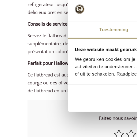
réfrigérateur jusqu’au moment de garnir et de servir
délicieux prêt en seulement 10 minutes.
Conseils de service
Toestemming
Servez le flatbread chaud sur une belle planche ou a
supplémentaire, de quelques noix ou de quelques g
Deze website maakt gebruik
présentation colorée. Parfait pour le déjeuner, un
We gebruiken cookies om je e
Parfait pour Halloween
activiteiten te ondersteunen.
of uit te schakelen. Raadple
Ce flatbread est aussi une recette très amusante po
courge ou des olives noires pour un effet ludique et
de flatbread en un flatbread d’Halloween surprenant e
La recette 
Faites-nous savoi